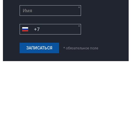
*
*
* обязательное поле