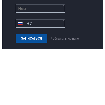
*
*
* обязательное поле